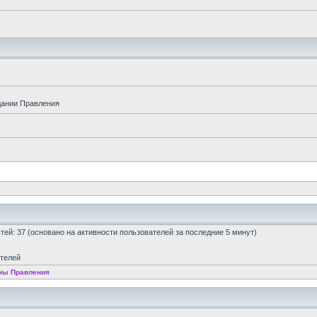
дании Правления
остей: 37 (основано на активности пользователей за последние 5 минут)
ателей
ны Правления