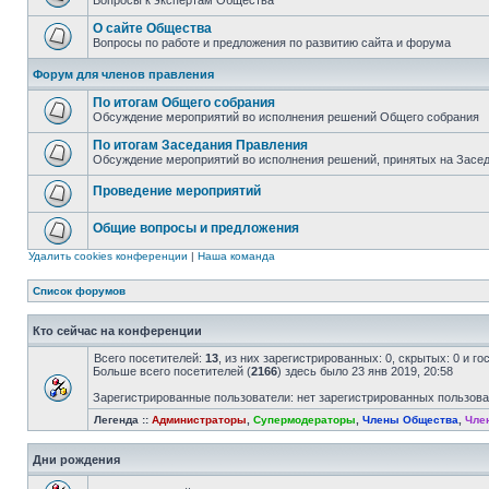
Вопросы к экспертам Общества
О сайте Общества
Вопросы по работе и предложения по развитию сайта и форума
Форум для членов правления
По итогам Общего собрания
Обсуждение мероприятий во исполнения решений Общего собрания
По итогам Заседания Правления
Обсуждение мероприятий во исполнения решений, принятых на Засе
Проведение мероприятий
Общие вопросы и предложения
Удалить cookies конференции
|
Наша команда
Список форумов
Кто сейчас на конференции
Всего посетителей:
13
, из них зарегистрированных: 0, скрытых: 0 и г
Больше всего посетителей (
2166
) здесь было 23 янв 2019, 20:58
Зарегистрированные пользователи: нет зарегистрированных пользов
Легенда ::
Администраторы
,
Супермодераторы
,
Члены Общества
,
Чле
Дни рождения