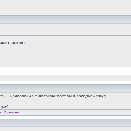
дании Правления
остей: 13 (основано на активности пользователей за последние 5 минут)
ателей
ны Правления