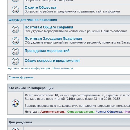
Вопросы к экспертам Общества
О сайте Общества
Вопросы по работе и предложения по развитию сайта и форума
Форум для членов правления
По итогам Общего собрания
Обсуждение мероприятий во исполнения решений Общего собрания
По итогам Заседания Правления
Обсуждение мероприятий во исполнения решений, принятых на Засе
Проведение мероприятий
Общие вопросы и предложения
Удалить cookies конференции
|
Наша команда
Список форумов
Кто сейчас на конференции
Всего посетителей:
16
, из них зарегистрированных: 0, скрытых: 0 и г
Больше всего посетителей (
2166
) здесь было 23 янв 2019, 20:58
Зарегистрированные пользователи: нет зарегистрированных пользов
Легенда ::
Администраторы
,
Супермодераторы
,
Члены Общества
,
Чле
Дни рождения