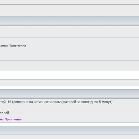
дании Правления
остей: 16 (основано на активности пользователей за последние 5 минут)
ателей
ны Правления