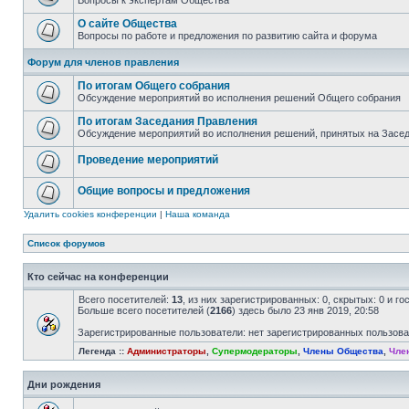
Вопросы к экспертам Общества
О сайте Общества
Вопросы по работе и предложения по развитию сайта и форума
Форум для членов правления
По итогам Общего собрания
Обсуждение мероприятий во исполнения решений Общего собрания
По итогам Заседания Правления
Обсуждение мероприятий во исполнения решений, принятых на Засе
Проведение мероприятий
Общие вопросы и предложения
Удалить cookies конференции
|
Наша команда
Список форумов
Кто сейчас на конференции
Всего посетителей:
13
, из них зарегистрированных: 0, скрытых: 0 и г
Больше всего посетителей (
2166
) здесь было 23 янв 2019, 20:58
Зарегистрированные пользователи: нет зарегистрированных пользов
Легенда ::
Администраторы
,
Супермодераторы
,
Члены Общества
,
Чле
Дни рождения