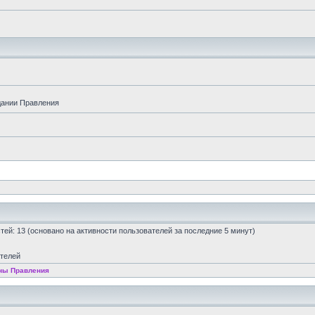
дании Правления
остей: 13 (основано на активности пользователей за последние 5 минут)
ателей
ны Правления