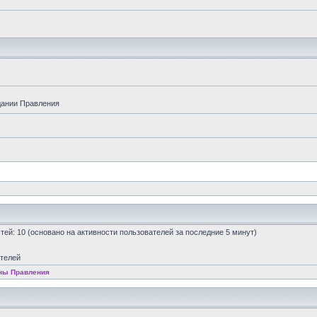
дании Правления
остей: 10 (основано на активности пользователей за последние 5 минут)
ателей
ны Правления