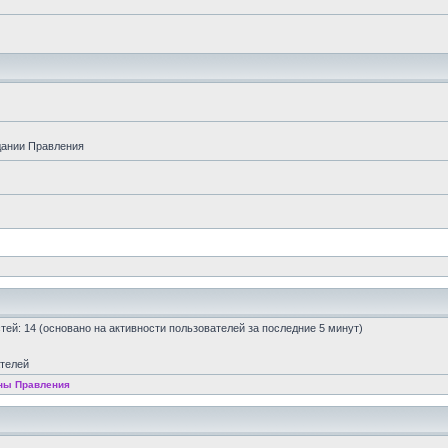
дании Правления
остей: 14 (основано на активности пользователей за последние 5 минут)
ателей
ны Правления