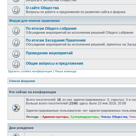
Вопросы к экспертам Общества
О сайте Общества
Вопросы по работе и предложения по развитию сайта и форума
Форум для членов правления
По итогам Общего собрания
Обсуждение мероприятий во исполнения решений Общего собрания
По итогам Заседания Правления
Обсуждение мероприятий во исполнения решений, принятых на Засе
Проведение мероприятий
Общие вопросы и предложения
Удалить cookies конференции
|
Наша команда
Список форумов
Кто сейчас на конференции
Всего посетителей:
18
, из них зарегистрированных: 0, скрытых: 0 и г
Больше всего посетителей (
2166
) здесь было 23 янв 2019, 20:58
Зарегистрированные пользователи: нет зарегистрированных пользов
Легенда ::
Администраторы
,
Супермодераторы
,
Члены Общества
,
Чле
Дни рождения