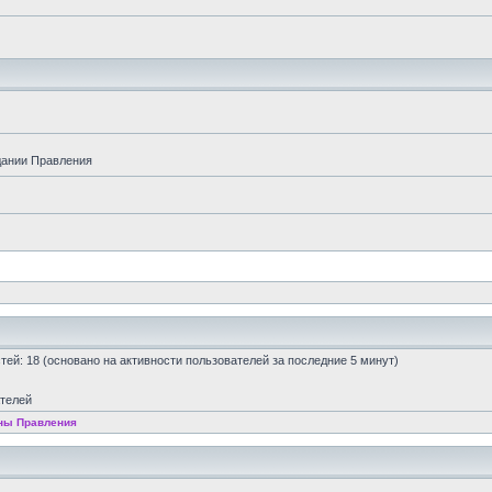
дании Правления
остей: 18 (основано на активности пользователей за последние 5 минут)
ателей
ны Правления