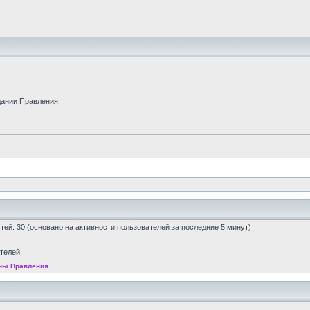
дании Правления
остей: 30 (основано на активности пользователей за последние 5 минут)
ателей
ны Правления