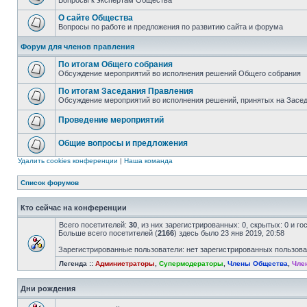
Вопросы к экспертам Общества
О сайте Общества
Вопросы по работе и предложения по развитию сайта и форума
Форум для членов правления
По итогам Общего собрания
Обсуждение мероприятий во исполнения решений Общего собрания
По итогам Заседания Правления
Обсуждение мероприятий во исполнения решений, принятых на Засе
Проведение мероприятий
Общие вопросы и предложения
Удалить cookies конференции
|
Наша команда
Список форумов
Кто сейчас на конференции
Всего посетителей:
30
, из них зарегистрированных: 0, скрытых: 0 и г
Больше всего посетителей (
2166
) здесь было 23 янв 2019, 20:58
Зарегистрированные пользователи: нет зарегистрированных пользов
Легенда ::
Администраторы
,
Супермодераторы
,
Члены Общества
,
Чле
Дни рождения