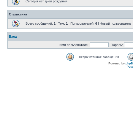
Сегодня нет дней рождения.
Статистика
Всего сообщений:
1
| Тем:
1
| Пользователей:
6
| Новый пользователь
Вход
Имя пользователя:
Пароль:
Непрочитанные сообщения
Powered by
php
Рус