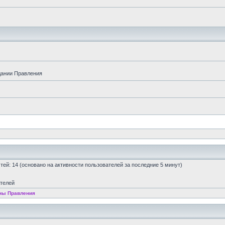
дании Правления
остей: 14 (основано на активности пользователей за последние 5 минут)
ателей
ны Правления