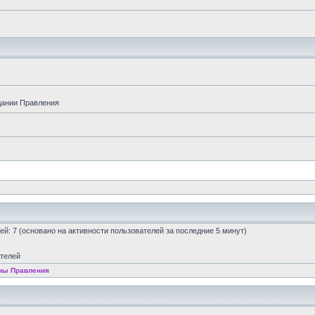
дании Правления
стей: 7 (основано на активности пользователей за последние 5 минут)
ателей
ны Правления