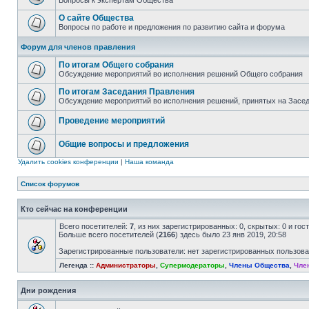
Вопросы к экспертам Общества
О сайте Общества
Вопросы по работе и предложения по развитию сайта и форума
Форум для членов правления
По итогам Общего собрания
Обсуждение мероприятий во исполнения решений Общего собрания
По итогам Заседания Правления
Обсуждение мероприятий во исполнения решений, принятых на Засе
Проведение мероприятий
Общие вопросы и предложения
Удалить cookies конференции
|
Наша команда
Список форумов
Кто сейчас на конференции
Всего посетителей:
7
, из них зарегистрированных: 0, скрытых: 0 и го
Больше всего посетителей (
2166
) здесь было 23 янв 2019, 20:58
Зарегистрированные пользователи: нет зарегистрированных пользов
Легенда ::
Администраторы
,
Супермодераторы
,
Члены Общества
,
Чле
Дни рождения