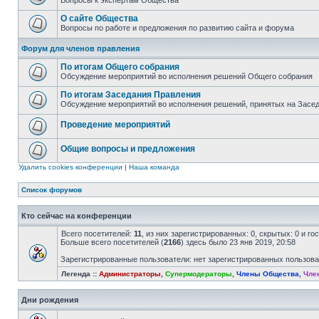
Вопросы к экспертам Общества
О сайте Общества
Вопросы по работе и предложения по развитию сайта и форума
Форум для членов правления
По итогам Общего собрания
Обсуждение мероприятий во исполнения решений Общего собрания
По итогам Заседания Правления
Обсуждение мероприятий во исполнения решений, принятых на Засе
Проведение мероприятий
Общие вопросы и предложения
Удалить cookies конференции
|
Наша команда
Список форумов
Кто сейчас на конференции
Всего посетителей:
11
, из них зарегистрированных: 0, скрытых: 0 и г
Больше всего посетителей (
2166
) здесь было 23 янв 2019, 20:58
Зарегистрированные пользователи: нет зарегистрированных пользов
Легенда ::
Администраторы
,
Супермодераторы
,
Члены Общества
,
Чле
Дни рождения