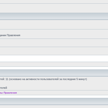
дании Правления
остей: 11 (основано на активности пользователей за последние 5 минут)
ателей
ны Правления