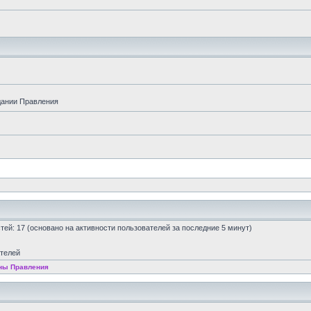
дании Правления
остей: 17 (основано на активности пользователей за последние 5 минут)
ателей
ны Правления