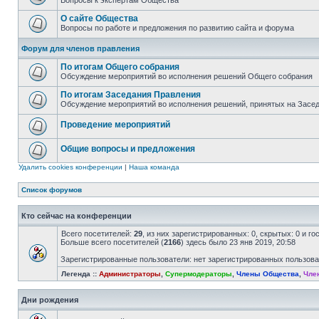
Вопросы к экспертам Общества
О сайте Общества
Вопросы по работе и предложения по развитию сайта и форума
Форум для членов правления
По итогам Общего собрания
Обсуждение мероприятий во исполнения решений Общего собрания
По итогам Заседания Правления
Обсуждение мероприятий во исполнения решений, принятых на Засе
Проведение мероприятий
Общие вопросы и предложения
Удалить cookies конференции
|
Наша команда
Список форумов
Кто сейчас на конференции
Всего посетителей:
29
, из них зарегистрированных: 0, скрытых: 0 и г
Больше всего посетителей (
2166
) здесь было 23 янв 2019, 20:58
Зарегистрированные пользователи: нет зарегистрированных пользов
Легенда ::
Администраторы
,
Супермодераторы
,
Члены Общества
,
Чле
Дни рождения