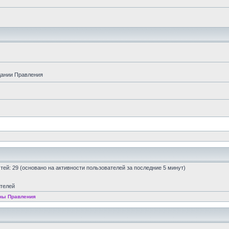
дании Правления
остей: 29 (основано на активности пользователей за последние 5 минут)
ателей
ны Правления