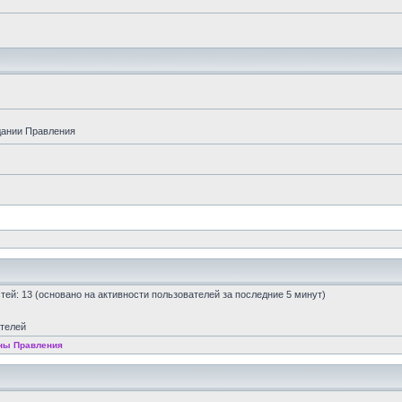
дании Правления
остей: 13 (основано на активности пользователей за последние 5 минут)
ателей
ны Правления