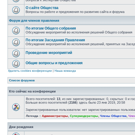
Вопросы к экспертам Общества
О сайте Общества
Вопросы по работе и предложения по развитию сайта и форума
Форум для членов правления
По итогам Общего собрания
Обсуждение мероприятий во исполнения решений Общего собрания
По итогам Заседания Правления
Обсуждение мероприятий во исполнения решений, принятых на Засе
Проведение мероприятий
Общие вопросы и предложения
Удалить cookies конференции
|
Наша команда
Список форумов
Кто сейчас на конференции
Всего посетителей:
13
, из них зарегистрированных: 0, скрытых: 0 и г
Больше всего посетителей (
2166
) здесь было 23 янв 2019, 20:58
Зарегистрированные пользователи: нет зарегистрированных пользов
Легенда ::
Администраторы
,
Супермодераторы
,
Члены Общества
,
Чле
Дни рождения