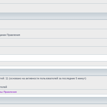
дании Правления
остей: 11 (основано на активности пользователей за последние 5 минут)
ателей
ны Правления