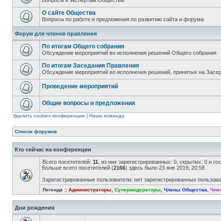
Вопросы к экспертам Общества
О сайте Общества
Вопросы по работе и предложения по развитию сайта и форума
Форум для членов правления
По итогам Общего собрания
Обсуждение мероприятий во исполнения решений Общего собрания
По итогам Заседания Правления
Обсуждение мероприятий во исполнения решений, принятых на Засе
Проведение мероприятий
Общие вопросы и предложения
Удалить cookies конференции
|
Наша команда
Список форумов
Кто сейчас на конференции
Всего посетителей:
11
, из них зарегистрированных: 0, скрытых: 0 и г
Больше всего посетителей (
2166
) здесь было 23 янв 2019, 20:58
Зарегистрированные пользователи: нет зарегистрированных пользов
Легенда ::
Администраторы
,
Супермодераторы
,
Члены Общества
,
Чле
Дни рождения