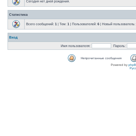
Сегодня нет дней рождения.
Статистика
Всего сообщений:
1
| Тем:
1
| Пользователей:
6
| Новый пользователь
Вход
Имя пользователя:
Пароль:
Непрочитанные сообщения
Powered by
php
Рус