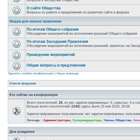
Вопросы к экспертам Общества
О сайте Общества
Вопросы по работе и предложения по развитию сайта и форума
Форум для членов правления
По итогам Общего собрания
Обсуждение мероприятий во исполнения решений Общего собрания
По итогам Заседания Правления
Обсуждение мероприятий во исполнения решений, принятых на Засе
Проведение мероприятий
Общие вопросы и предложения
Удалить cookies конференции
|
Наша команда
Список форумов
Кто сейчас на конференции
Всего посетителей:
26
, из них зарегистрированных: 0, скрытых: 0 и г
Больше всего посетителей (
2166
) здесь было 23 янв 2019, 20:58
Зарегистрированные пользователи: нет зарегистрированных пользов
Легенда ::
Администраторы
,
Супермодераторы
,
Члены Общества
,
Чле
Дни рождения