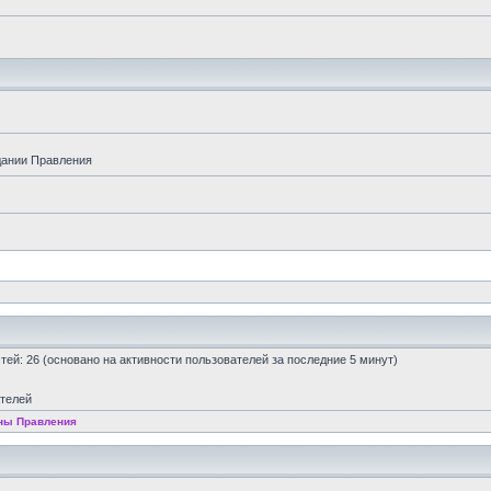
дании Правления
остей: 26 (основано на активности пользователей за последние 5 минут)
ателей
ны Правления