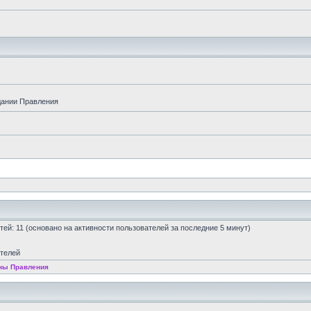
дании Правления
остей: 11 (основано на активности пользователей за последние 5 минут)
ателей
ны Правления