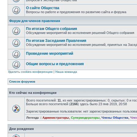
Вопросы к экспертам Общества
О сайте Общества
Вопросы по работе и предложения по развитию сайта и форума
Форум для членов правления
По итогам Общего собрания
Обсуждение мероприятий во исполнения решений Общего собрания
По итогам Заседания Правления
Обсуждение мероприятий во исполнения решений, принятых на Засе
Проведение мероприятий
Общие вопросы и предложения
Удалить cookies конференции
|
Наша команда
Список форумов
Кто сейчас на конференции
Всего посетителей:
11
, из них зарегистрированных: 0, скрытых: 0 и г
Больше всего посетителей (
2166
) здесь было 23 янв 2019, 20:58
Зарегистрированные пользователи: нет зарегистрированных пользов
Легенда ::
Администраторы
,
Супермодераторы
,
Члены Общества
,
Чле
Дни рождения