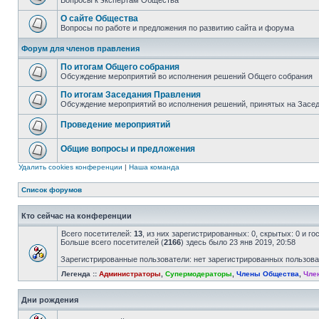
Вопросы к экспертам Общества
О сайте Общества
Вопросы по работе и предложения по развитию сайта и форума
Форум для членов правления
По итогам Общего собрания
Обсуждение мероприятий во исполнения решений Общего собрания
По итогам Заседания Правления
Обсуждение мероприятий во исполнения решений, принятых на Засе
Проведение мероприятий
Общие вопросы и предложения
Удалить cookies конференции
|
Наша команда
Список форумов
Кто сейчас на конференции
Всего посетителей:
13
, из них зарегистрированных: 0, скрытых: 0 и г
Больше всего посетителей (
2166
) здесь было 23 янв 2019, 20:58
Зарегистрированные пользователи: нет зарегистрированных пользов
Легенда ::
Администраторы
,
Супермодераторы
,
Члены Общества
,
Чле
Дни рождения