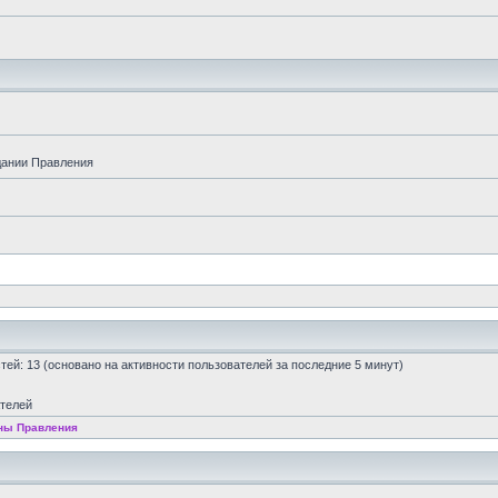
дании Правления
остей: 13 (основано на активности пользователей за последние 5 минут)
ателей
ны Правления