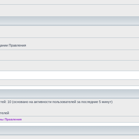
дании Правления
остей: 10 (основано на активности пользователей за последние 5 минут)
ателей
ны Правления