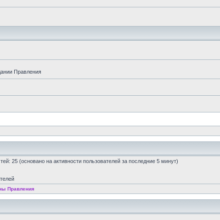
дании Правления
остей: 25 (основано на активности пользователей за последние 5 минут)
ателей
ны Правления