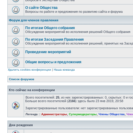
Вопросы к экспертам Общества
О сайте Общества
Вопросы по работе и предложения по развитию сайта и форума
Форум для членов правления
По итогам Общего собрания
Обсуждение мероприятий во исполнения решений Общего собрания
По итогам Заседания Правления
Обсуждение мероприятий во исполнения решений, принятых на Засе
Проведение мероприятий
Общие вопросы и предложения
Удалить cookies конференции
|
Наша команда
Список форумов
Кто сейчас на конференции
Всего посетителей:
25
, из них зарегистрированных: 0, скрытых: 0 и г
Больше всего посетителей (
2166
) здесь было 23 янв 2019, 20:58
Зарегистрированные пользователи: нет зарегистрированных пользов
Легенда ::
Администраторы
,
Супермодераторы
,
Члены Общества
,
Чле
Дни рождения