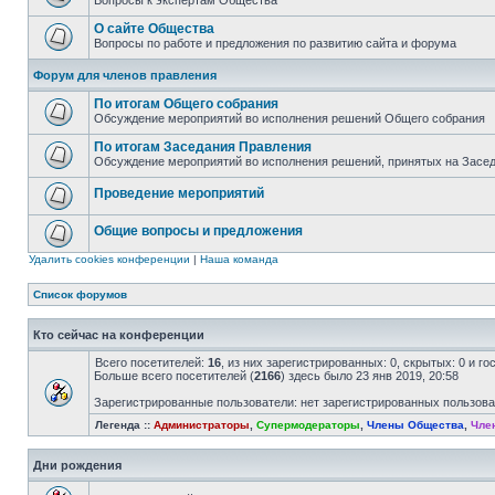
Вопросы к экспертам Общества
О сайте Общества
Вопросы по работе и предложения по развитию сайта и форума
Форум для членов правления
По итогам Общего собрания
Обсуждение мероприятий во исполнения решений Общего собрания
По итогам Заседания Правления
Обсуждение мероприятий во исполнения решений, принятых на Засе
Проведение мероприятий
Общие вопросы и предложения
Удалить cookies конференции
|
Наша команда
Список форумов
Кто сейчас на конференции
Всего посетителей:
16
, из них зарегистрированных: 0, скрытых: 0 и г
Больше всего посетителей (
2166
) здесь было 23 янв 2019, 20:58
Зарегистрированные пользователи: нет зарегистрированных пользов
Легенда ::
Администраторы
,
Супермодераторы
,
Члены Общества
,
Чле
Дни рождения