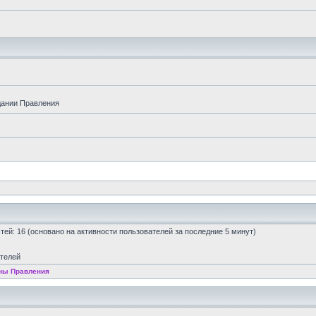
дании Правления
остей: 16 (основано на активности пользователей за последние 5 минут)
ателей
ны Правления