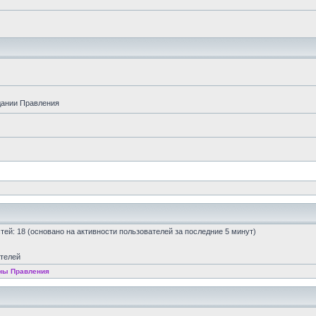
дании Правления
остей: 18 (основано на активности пользователей за последние 5 минут)
ателей
ны Правления