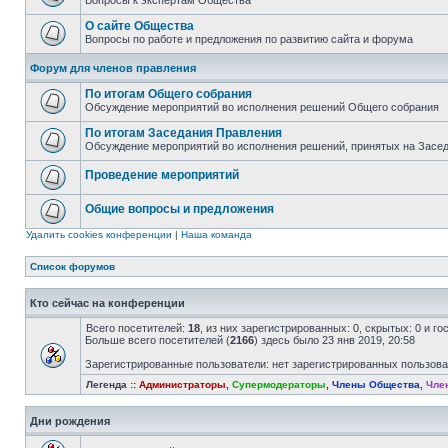
Вопросы к экспертам Общества
О сайте Общества
Вопросы по работе и предложения по развитию сайта и форума
Форум для членов правления
По итогам Общего собрания
Обсуждение мероприятий во исполнения решений Общего собрания
По итогам Заседания Правления
Обсуждение мероприятий во исполнения решений, принятых на Засе
Проведение мероприятий
Общие вопросы и предложения
Удалить cookies конференции
|
Наша команда
Список форумов
Кто сейчас на конференции
Всего посетителей:
18
, из них зарегистрированных: 0, скрытых: 0 и г
Больше всего посетителей (
2166
) здесь было 23 янв 2019, 20:58
Зарегистрированные пользователи: нет зарегистрированных пользов
Легенда ::
Администраторы
,
Супермодераторы
,
Члены Общества
,
Чле
Дни рождения