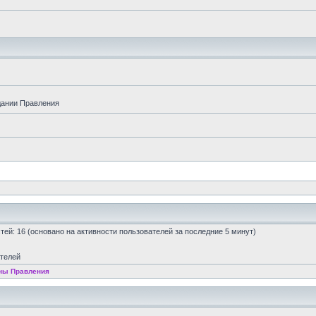
дании Правления
остей: 16 (основано на активности пользователей за последние 5 минут)
ателей
ны Правления