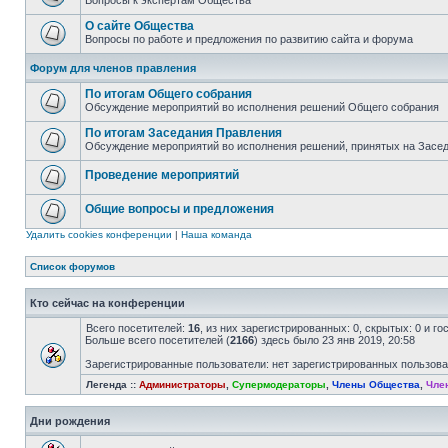
Вопросы к экспертам Общества
О сайте Общества
Вопросы по работе и предложения по развитию сайта и форума
Форум для членов правления
По итогам Общего собрания
Обсуждение мероприятий во исполнения решений Общего собрания
По итогам Заседания Правления
Обсуждение мероприятий во исполнения решений, принятых на Засе
Проведение мероприятий
Общие вопросы и предложения
Удалить cookies конференции
|
Наша команда
Список форумов
Кто сейчас на конференции
Всего посетителей:
16
, из них зарегистрированных: 0, скрытых: 0 и г
Больше всего посетителей (
2166
) здесь было 23 янв 2019, 20:58
Зарегистрированные пользователи: нет зарегистрированных пользов
Легенда ::
Администраторы
,
Супермодераторы
,
Члены Общества
,
Чле
Дни рождения