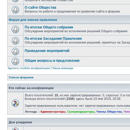
Вопросы к экспертам Общества
О сайте Общества
Вопросы по работе и предложения по развитию сайта и форума
Форум для членов правления
По итогам Общего собрания
Обсуждение мероприятий во исполнения решений Общего собрания
По итогам Заседания Правления
Обсуждение мероприятий во исполнения решений, принятых на Засе
Проведение мероприятий
Общие вопросы и предложения
Удалить cookies конференции
|
Наша команда
Список форумов
Кто сейчас на конференции
Всего посетителей:
15
, из них зарегистрированных: 0, скрытых: 0 и г
Больше всего посетителей (
2166
) здесь было 23 янв 2019, 20:58
Зарегистрированные пользователи: нет зарегистрированных пользов
Легенда ::
Администраторы
,
Супермодераторы
,
Члены Общества
,
Чле
Дни рождения