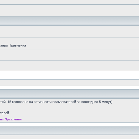
дании Правления
остей: 15 (основано на активности пользователей за последние 5 минут)
ателей
ны Правления