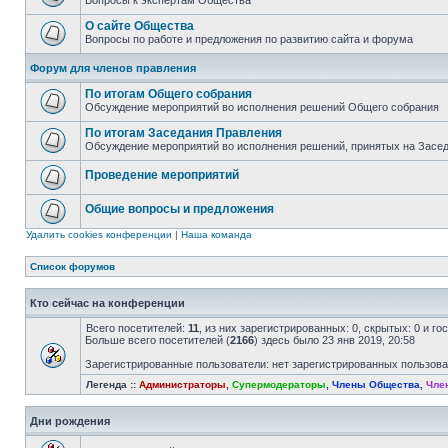
Вопросы к экспертам Общества
О сайте Общества
Вопросы по работе и предложения по развитию сайта и форума
Форум для членов правления
По итогам Общего собрания
Обсуждение мероприятий во исполнения решений Общего собрания
По итогам Заседания Правления
Обсуждение мероприятий во исполнения решений, принятых на Засе
Проведение мероприятий
Общие вопросы и предложения
Удалить cookies конференции
|
Наша команда
Список форумов
Кто сейчас на конференции
Всего посетителей:
11
, из них зарегистрированных: 0, скрытых: 0 и г
Больше всего посетителей (
2166
) здесь было 23 янв 2019, 20:58
Зарегистрированные пользователи: нет зарегистрированных пользов
Легенда ::
Администраторы
,
Супермодераторы
,
Члены Общества
,
Чле
Дни рождения