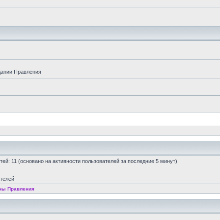
дании Правления
остей: 11 (основано на активности пользователей за последние 5 минут)
ателей
ны Правления