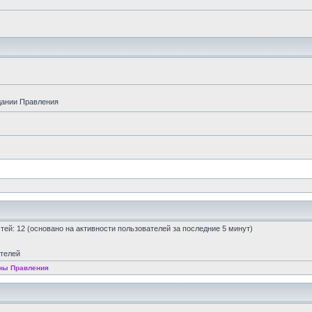
дании Правления
остей: 12 (основано на активности пользователей за последние 5 минут)
ателей
ны Правления