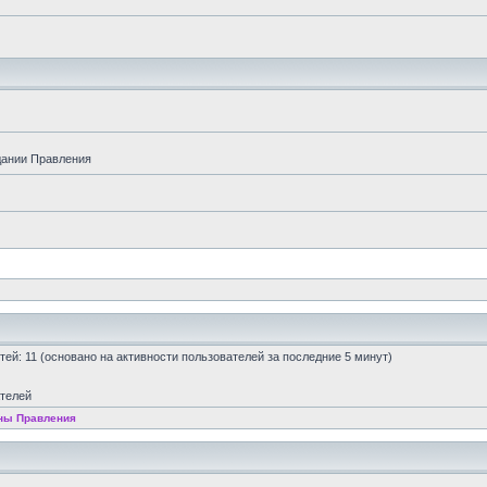
дании Правления
остей: 11 (основано на активности пользователей за последние 5 минут)
ателей
ны Правления