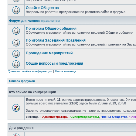
Вопросы к экспертам Общества
О сайте Общества
Вопросы по работе и предложения по развитию сайта и форума
Форум для членов правления
По итогам Общего собрания
Обсуждение мероприятий во исполнения решений Общего собрания
По итогам Заседания Правления
Обсуждение мероприятий во исполнения решений, принятых на Засе
Проведение мероприятий
Общие вопросы и предложения
Удалить cookies конференции
|
Наша команда
Список форумов
Кто сейчас на конференции
Всего посетителей:
11
, из них зарегистрированных: 0, скрытых: 0 и г
Больше всего посетителей (
2166
) здесь было 23 янв 2019, 20:58
Зарегистрированные пользователи: нет зарегистрированных пользов
Легенда ::
Администраторы
,
Супермодераторы
,
Члены Общества
,
Чле
Дни рождения