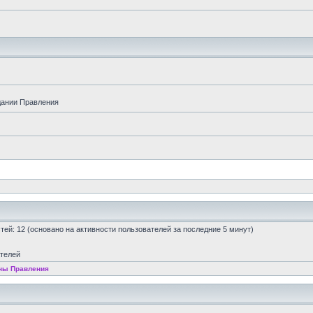
дании Правления
остей: 12 (основано на активности пользователей за последние 5 минут)
ателей
ны Правления