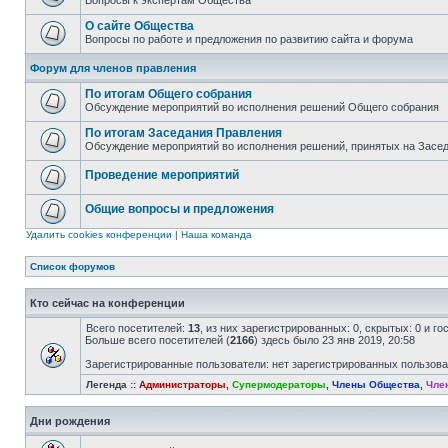
Вопросы к экспертам Общества
О сайте Общества
Вопросы по работе и предложения по развитию сайта и форума
Форум для членов правления
По итогам Общего собрания
Обсуждение мероприятий во исполнения решений Общего собрания
По итогам Заседания Правления
Обсуждение мероприятий во исполнения решений, принятых на Засе
Проведение мероприятий
Общие вопросы и предложения
Удалить cookies конференции
|
Наша команда
Список форумов
Кто сейчас на конференции
Всего посетителей:
13
, из них зарегистрированных: 0, скрытых: 0 и г
Больше всего посетителей (
2166
) здесь было 23 янв 2019, 20:58
Зарегистрированные пользователи: нет зарегистрированных пользов
Легенда ::
Администраторы
,
Супермодераторы
,
Члены Общества
,
Чле
Дни рождения