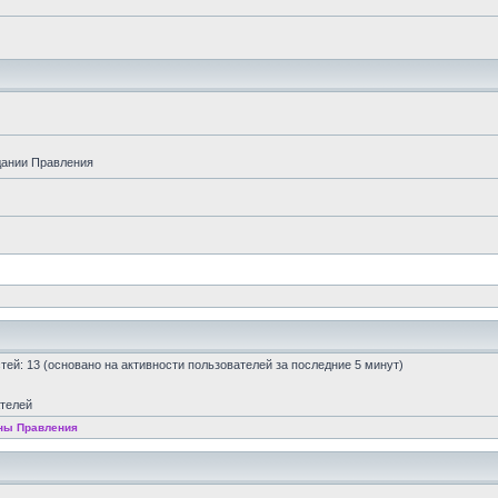
дании Правления
остей: 13 (основано на активности пользователей за последние 5 минут)
ателей
ны Правления