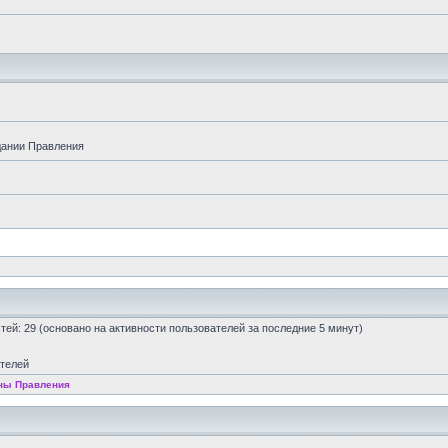
дании Правления
остей: 29 (основано на активности пользователей за последние 5 минут)
ателей
ны Правления