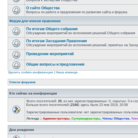
Вопросы к экспертам Общества
О сайте Общества
Вопросы по работе и предложения по развитию сайта и форума
Форум для членов правления
По итогам Общего собрания
Обсуждение мероприятий во исполнения решений Общего собрания
По итогам Заседания Правления
Обсуждение мероприятий во исполнения решений, принятых на Засе
Проведение мероприятий
Общие вопросы и предложения
Удалить cookies конференции
|
Наша команда
Список форумов
Кто сейчас на конференции
Всего посетителей:
29
, из них зарегистрированных: 0, скрытых: 0 и г
Больше всего посетителей (
2166
) здесь было 23 янв 2019, 20:58
Зарегистрированные пользователи: нет зарегистрированных пользов
Легенда ::
Администраторы
,
Супермодераторы
,
Члены Общества
,
Чле
Дни рождения