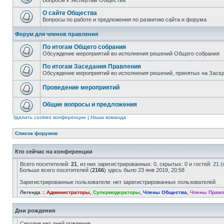
Вопросы к экспертам Общества
О сайте Общества
Вопросы по работе и предложения по развитию сайта и форума
Форум для членов правления
По итогам Общего собрания
Обсуждение мероприятий во исполнения решений Общего собрания
По итогам Заседания Правления
Обсуждение мероприятий во исполнения решений, принятых на Засе
Проведение мероприятий
Общие вопросы и предложения
Удалить cookies конференции
|
Наша команда
Список форумов
Кто сейчас на конференции
Всего посетителей:
21
, из них зарегистрированных: 0, скрытых: 0 и гостей: 21
Больше всего посетителей (
2166
) здесь было 23 янв 2019, 20:58
Зарегистрированные пользователи: нет зарегистрированных пользователей
Легенда ::
Администраторы
,
Супермодераторы
,
Члены Общества
,
Члены Правл
Дни рождения
Сегодня нет дней рождения.