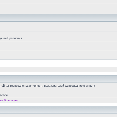
дании Правления
остей: 13 (основано на активности пользователей за последние 5 минут)
ателей
ны Правления