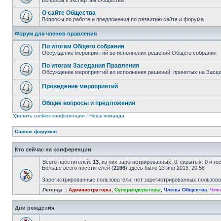
Вопросы к экспертам Общества
О сайте Общества
Вопросы по работе и предложения по развитию сайта и форума
Форум для членов правления
По итогам Общего собрания
Обсуждение мероприятий во исполнения решений Общего собрания
По итогам Заседания Правления
Обсуждение мероприятий во исполнения решений, принятых на Засе
Проведение мероприятий
Общие вопросы и предложения
Удалить cookies конференции
|
Наша команда
Список форумов
Кто сейчас на конференции
Всего посетителей:
13
, из них зарегистрированных: 0, скрытых: 0 и г
Больше всего посетителей (
2166
) здесь было 23 янв 2019, 20:58
Зарегистрированные пользователи: нет зарегистрированных пользов
Легенда ::
Администраторы
,
Супермодераторы
,
Члены Общества
,
Чле
Дни рождения