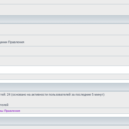
дании Правления
остей: 24 (основано на активности пользователей за последние 5 минут)
ателей
ны Правления