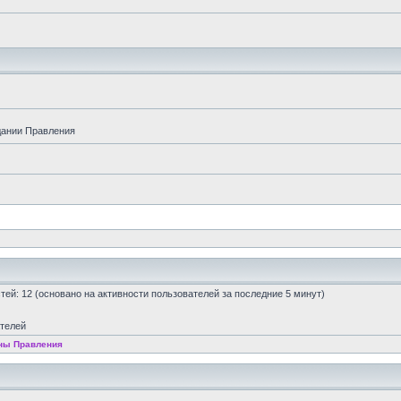
дании Правления
остей: 12 (основано на активности пользователей за последние 5 минут)
ателей
ны Правления