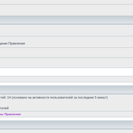
дании Правления
остей: 14 (основано на активности пользователей за последние 5 минут)
ателей
ны Правления