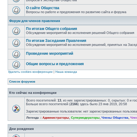
Вопросы к экспертам Общества
О сайте Общества
Вопросы по работе и предложения по развитию сайта и форума
Форум для членов правления
По итогам Общего собрания
Обсуждение мероприятий во исполнения решений Общего собрания
По итогам Заседания Правления
Обсуждение мероприятий во исполнения решений, принятых на Засе
Проведение мероприятий
Общие вопросы и предложения
Удалить cookies конференции
|
Наша команда
Список форумов
Кто сейчас на конференции
Всего посетителей:
13
, из них зарегистрированных: 0, скрытых: 0 и г
Больше всего посетителей (
2166
) здесь было 23 янв 2019, 20:58
Зарегистрированные пользователи: нет зарегистрированных пользов
Легенда ::
Администраторы
,
Супермодераторы
,
Члены Общества
,
Чле
Дни рождения