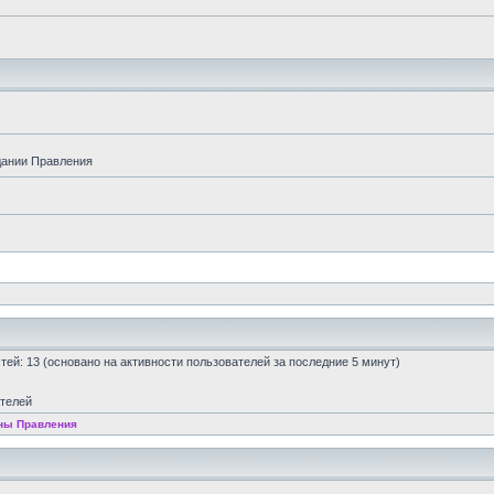
дании Правления
остей: 13 (основано на активности пользователей за последние 5 минут)
ателей
ны Правления