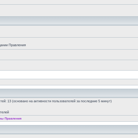
дании Правления
остей: 13 (основано на активности пользователей за последние 5 минут)
ателей
ны Правления