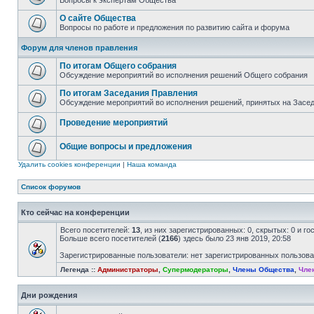
Вопросы к экспертам Общества
О сайте Общества
Вопросы по работе и предложения по развитию сайта и форума
Форум для членов правления
По итогам Общего собрания
Обсуждение мероприятий во исполнения решений Общего собрания
По итогам Заседания Правления
Обсуждение мероприятий во исполнения решений, принятых на Засе
Проведение мероприятий
Общие вопросы и предложения
Удалить cookies конференции
|
Наша команда
Список форумов
Кто сейчас на конференции
Всего посетителей:
13
, из них зарегистрированных: 0, скрытых: 0 и г
Больше всего посетителей (
2166
) здесь было 23 янв 2019, 20:58
Зарегистрированные пользователи: нет зарегистрированных пользов
Легенда ::
Администраторы
,
Супермодераторы
,
Члены Общества
,
Чле
Дни рождения