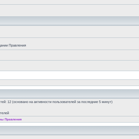
дании Правления
остей: 12 (основано на активности пользователей за последние 5 минут)
ателей
ны Правления