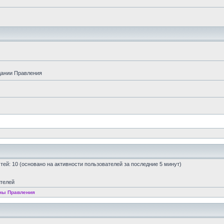
дании Правления
остей: 10 (основано на активности пользователей за последние 5 минут)
ателей
ны Правления