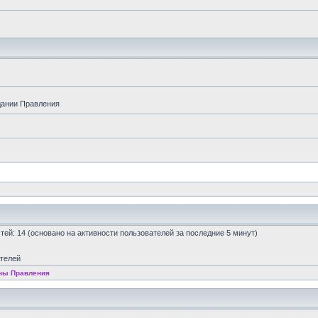
дании Правления
остей: 14 (основано на активности пользователей за последние 5 минут)
ателей
ны Правления