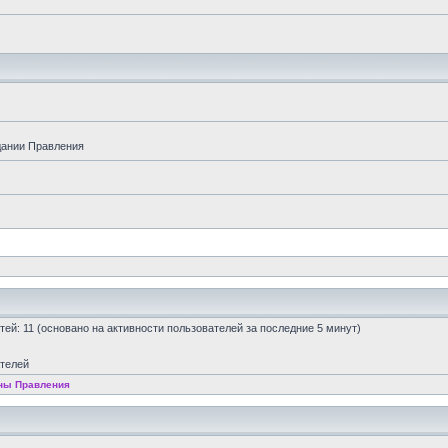
дании Правления
остей: 11 (основано на активности пользователей за последние 5 минут)
ателей
ны Правления