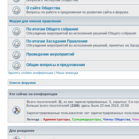
Вопросы к экспертам Общества
О сайте Общества
Вопросы по работе и предложения по развитию сайта и форума
Форум для членов правления
По итогам Общего собрания
Обсуждение мероприятий во исполнения решений Общего собрания
По итогам Заседания Правления
Обсуждение мероприятий во исполнения решений, принятых на Засе
Проведение мероприятий
Общие вопросы и предложения
Удалить cookies конференции
|
Наша команда
Список форумов
Кто сейчас на конференции
Всего посетителей:
11
, из них зарегистрированных: 0, скрытых: 0 и г
Больше всего посетителей (
2166
) здесь было 23 янв 2019, 20:58
Зарегистрированные пользователи: нет зарегистрированных пользов
Легенда ::
Администраторы
,
Супермодераторы
,
Члены Общества
,
Чле
Дни рождения