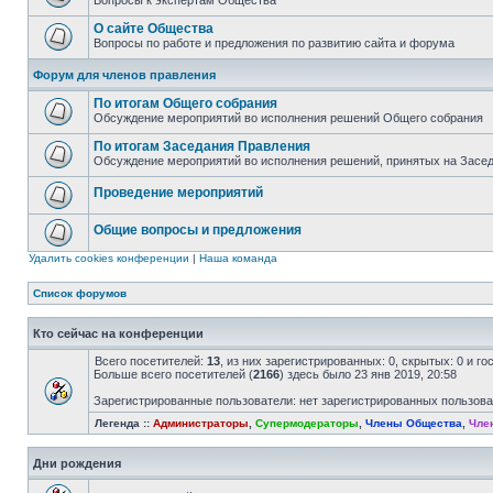
Вопросы к экспертам Общества
О сайте Общества
Вопросы по работе и предложения по развитию сайта и форума
Форум для членов правления
По итогам Общего собрания
Обсуждение мероприятий во исполнения решений Общего собрания
По итогам Заседания Правления
Обсуждение мероприятий во исполнения решений, принятых на Засе
Проведение мероприятий
Общие вопросы и предложения
Удалить cookies конференции
|
Наша команда
Список форумов
Кто сейчас на конференции
Всего посетителей:
13
, из них зарегистрированных: 0, скрытых: 0 и г
Больше всего посетителей (
2166
) здесь было 23 янв 2019, 20:58
Зарегистрированные пользователи: нет зарегистрированных пользов
Легенда ::
Администраторы
,
Супермодераторы
,
Члены Общества
,
Чле
Дни рождения