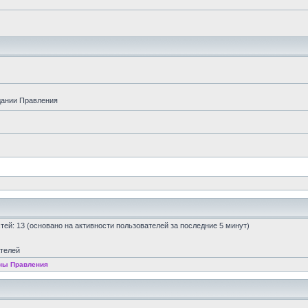
дании Правления
остей: 13 (основано на активности пользователей за последние 5 минут)
ателей
ны Правления