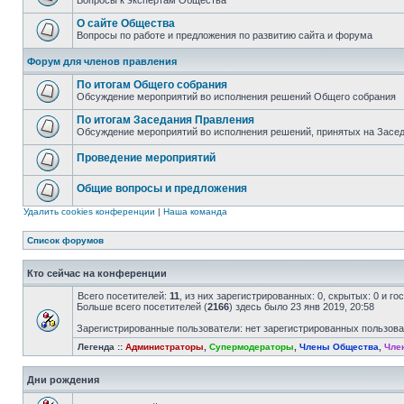
Вопросы к экспертам Общества
О сайте Общества
Вопросы по работе и предложения по развитию сайта и форума
Форум для членов правления
По итогам Общего собрания
Обсуждение мероприятий во исполнения решений Общего собрания
По итогам Заседания Правления
Обсуждение мероприятий во исполнения решений, принятых на Засе
Проведение мероприятий
Общие вопросы и предложения
Удалить cookies конференции
|
Наша команда
Список форумов
Кто сейчас на конференции
Всего посетителей:
11
, из них зарегистрированных: 0, скрытых: 0 и г
Больше всего посетителей (
2166
) здесь было 23 янв 2019, 20:58
Зарегистрированные пользователи: нет зарегистрированных пользов
Легенда ::
Администраторы
,
Супермодераторы
,
Члены Общества
,
Чле
Дни рождения