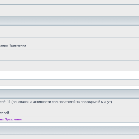
дании Правления
остей: 11 (основано на активности пользователей за последние 5 минут)
ателей
ны Правления