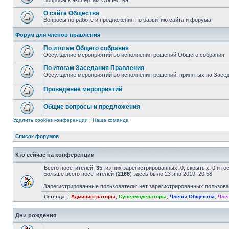
Вопросы к экспертам Общества
О сайте Общества
Вопросы по работе и предложения по развитию сайта и форума
Форум для членов правления
По итогам Общего собрания
Обсуждение мероприятий во исполнения решений Общего собрания
По итогам Заседания Правления
Обсуждение мероприятий во исполнения решений, принятых на Засе
Проведение мероприятий
Общие вопросы и предложения
Удалить cookies конференции
|
Наша команда
Список форумов
Кто сейчас на конференции
Всего посетителей:
35
, из них зарегистрированных: 0, скрытых: 0 и г
Больше всего посетителей (
2166
) здесь было 23 янв 2019, 20:58
Зарегистрированные пользователи: нет зарегистрированных пользов
Легенда ::
Администраторы
,
Супермодераторы
,
Члены Общества
,
Чле
Дни рождения