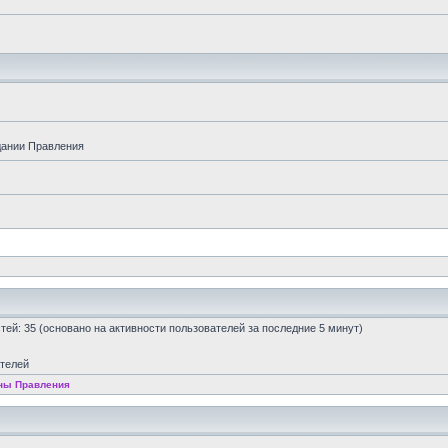
дании Правления
остей: 35 (основано на активности пользователей за последние 5 минут)
ателей
ны Правления