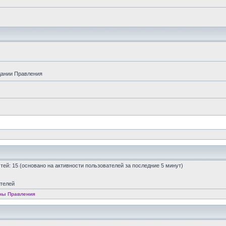
дании Правления
остей: 15 (основано на активности пользователей за последние 5 минут)
ателей
ны Правления