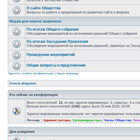
Вопросы к экспертам Общества
О сайте Общества
Вопросы по работе и предложения по развитию сайта и форума
Форум для членов правления
По итогам Общего собрания
Обсуждение мероприятий во исполнения решений Общего собрания
По итогам Заседания Правления
Обсуждение мероприятий во исполнения решений, принятых на Засе
Проведение мероприятий
Общие вопросы и предложения
Удалить cookies конференции
|
Наша команда
Список форумов
Кто сейчас на конференции
Всего посетителей:
15
, из них зарегистрированных: 0, скрытых: 0 и г
Больше всего посетителей (
2166
) здесь было 23 янв 2019, 20:58
Зарегистрированные пользователи: нет зарегистрированных пользов
Легенда ::
Администраторы
,
Супермодераторы
,
Члены Общества
,
Чле
Дни рождения