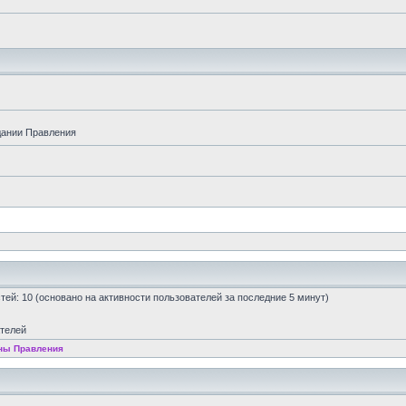
дании Правления
остей: 10 (основано на активности пользователей за последние 5 минут)
ателей
ны Правления