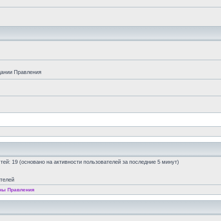
дании Правления
остей: 19 (основано на активности пользователей за последние 5 минут)
ателей
ны Правления