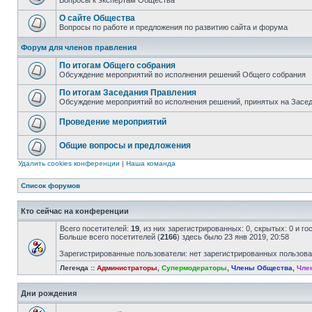
Вопросы к экспертам Общества
О сайте Общества
Вопросы по работе и предложения по развитию сайта и форума
Форум для членов правления
По итогам Общего собрания
Обсуждение мероприятий во исполнения решений Общего собрания
По итогам Заседания Правления
Обсуждение мероприятий во исполнения решений, принятых на Засе
Проведение мероприятий
Общие вопросы и предложения
Удалить cookies конференции
|
Наша команда
Список форумов
Кто сейчас на конференции
Всего посетителей:
19
, из них зарегистрированных: 0, скрытых: 0 и г
Больше всего посетителей (
2166
) здесь было 23 янв 2019, 20:58
Зарегистрированные пользователи: нет зарегистрированных пользов
Легенда ::
Администраторы
,
Супермодераторы
,
Члены Общества
,
Чле
Дни рождения