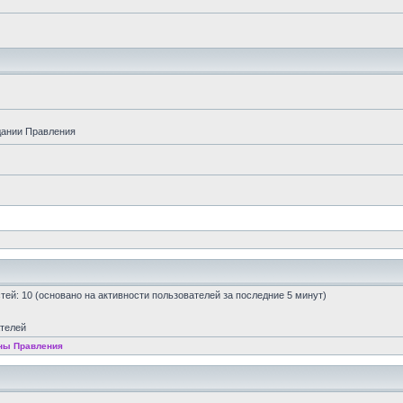
дании Правления
остей: 10 (основано на активности пользователей за последние 5 минут)
ателей
ны Правления